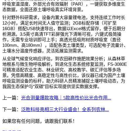
PAR
呼吸室温湿度、外部光合有效辐射（
），一键获取多维度生
态数据，全面还原土壤呼吸真实环境背景。
针对野外科研需求，设备内置大容量锂电池，
支持
连续工作时长
12
2GB
小时，满足长时间无人值守监测；
标配存储（可扩至
16GB
USB
Excel
）搭配
快速导出，数据以
格式留存，便于后期分
3.5
TFT
析溯源。
英寸高清
彩屏强光下清晰可视，六键式极简操
作，无需专业培训即可上手；高透光低吸附材质呼吸室（直径
100mm
180mm
、高
），适配各类土壤类型，可选配电子流量计、
土壤水分温度传感器，灵活拓展监测需求。
从全球气候变化响应评估，到农田耕作施肥效果分析；从森林草
FS-3080E
地根系与微生物呼吸解析，到退化生态系统修复监测，
可精准适配农业生态、林业研究、高校教学、碳汇评估等多场
景。凭借高精度、高稳定性与高性价比，该仪器已成为国产土壤
呼吸监测设备的标杆，助力科研人员精准捕捉土壤呼吸动态，为
“
”
我国生态保护与
双碳
目标实现提供坚实数据支撑。
上一篇：
光合测量爆款攻略｜5款高性价比光合作用...
下一篇：
泛胜科技亮相三大行业盛会！全系列农林...
如果您有任何问题，请跟我们联系！