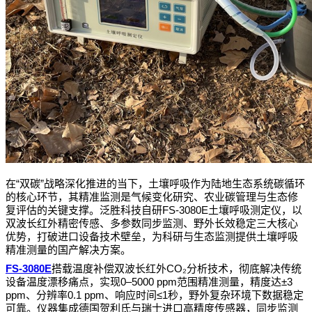
“
”
在
双碳
战略深化推进的当下，土壤呼吸作为陆地生态系统碳循环
的核心环节，其精准监测是气候变化研究、农业碳管理与生态修
FS-3080E
复评估的关键支撑。泛胜科技自研
土壤呼吸测定仪，以
双波长红外精密传感、多参数同步监测、野外长效稳定三大核心
优势，打破进口设备技术壁垒，为科研与生态监测提供土壤呼吸
精准测量的国产解决方案。
FS-3080E
CO₂
搭载温度补偿双波长红外
分析技术，彻底解决传统
0–5000 ppm
±3
设备温度漂移痛点，实现
范围精准测量，精度达
ppm
0.1 ppm
≤1
、分辨率
、响应时间
秒，野外复杂环境下数据稳定
可靠。仪器集成德国贺利氏与瑞士进口高精度传感器，同步监测