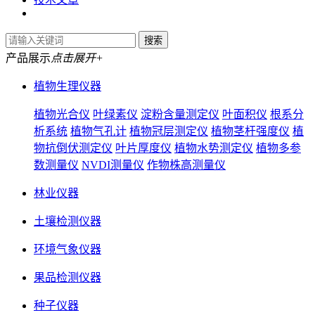
产品展示
点击展开+
植物生理仪器
植物光合仪
叶绿素仪
淀粉含量测定仪
叶面积仪
根系分
析系统
植物气孔计
植物冠层测定仪
植物茎杆强度仪
植
物抗倒伏测定仪
叶片厚度仪
植物水势测定仪
植物多参
数测量仪
NVDI测量仪
作物株高测量仪
林业仪器
土壤检测仪器
环境气象仪器
果品检测仪器
种子仪器