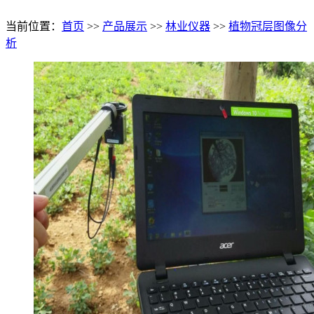
当前位置：
首页
>>
产品展示
>>
林业仪器
>>
植物冠层图像分
析